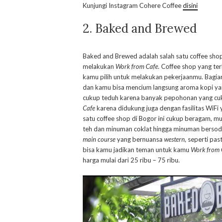
Kunjungi Instagram Cohere Coffee
disini
2. Baked and Brewed
Baked and Brewed adalah salah satu coffee sho
melakukan
Work from Cafe.
Coffee shop yang terl
kamu pilih untuk melakukan pekerjaanmu. Bagia
dan kamu bisa mencium langsung aroma kopi yan
cukup teduh karena banyak pepohonan yang cuk
Cafe
karena didukung juga dengan fasilitas WiFi
satu coffee shop di Bogor ini cukup beragam, m
teh dan minuman coklat hingga minuman bersoda
main course
yang bernuansa
western,
seperti past
bisa kamu jadikan teman untuk kamu
Work from 
harga mulai dari 25 ribu – 75 ribu.