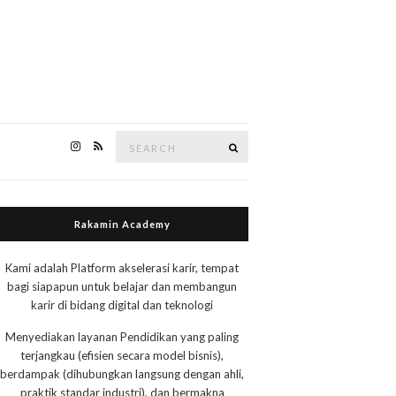
Search
Search
for:
Rakamin Academy
Kami adalah Platform akselerasi karir, tempat
bagi siapapun untuk belajar dan membangun
karir di bidang digital dan teknologi
Menyediakan layanan Pendidikan yang paling
terjangkau (efisien secara model bisnis),
berdampak (dihubungkan langsung dengan ahli,
praktik standar industri), dan bermakna