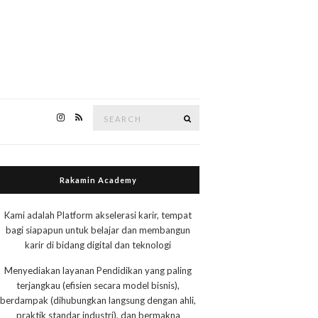
Search
Search
for:
Rakamin Academy
Kami adalah Platform akselerasi karir, tempat
bagi siapapun untuk belajar dan membangun
karir di bidang digital dan teknologi
Menyediakan layanan Pendidikan yang paling
terjangkau (efisien secara model bisnis),
berdampak (dihubungkan langsung dengan ahli,
praktik standar industri), dan bermakna