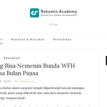
Blog
an
Makanan & Minuman
Pendidikan
ak
Education
ang Bisa Nemenin Bunda WFH
ma Bulan Puasa
25, 2021
No Comments
atu bahan alami yang kini tengah digandrungi banyak kalangan.
inyak alami yang diekstrak dari satu jenis tanaman tertentu.
unga, maupun buah.