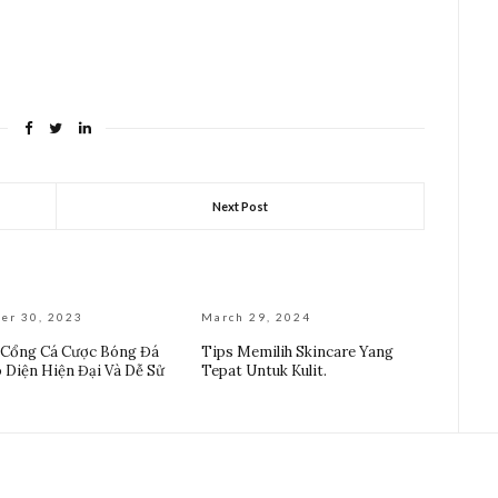
Next Post
er 30, 2023
March 29, 2024
 Cổng Cá Cược Bóng Đá
Tips Memilih Skincare Yang
o Diện Hiện Đại Và Dễ Sử
Tepat Untuk Kulit.