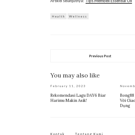
Artikel selanjutnya:
Tips Membeli Essential Oil
Health
Wellness
Previous Post
You may also like
February 11, 2023
Novemb
Rekomendasi Lagu DAY6 Biar
Bong88
Harimu Makin Asik!
Với Gia
Dụng
Kontak
Tentang Kami