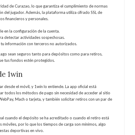
oridad de Curazao, lo que garantiza el cumplimiento de normas
n del jugador. Además, la plataforma utiliza cifrado SSL de
os financieros y personales.
e en la configuración de la cuenta.
ra detectar actividades sospechosas.
 tu información con terceros no autorizados.
ago sean seguros tanto para depósitos como para retiros,
ue tus fondos estén protegidos.
de 1win
r desde el móvil, y 1win lo entiende. La app oficial está
ar todos los métodos de pago sin necesidad de acceder al sitio
ebPay, Mach o tarjeta, y también solicitar retiros con un par de
al cuando el depósito se ha acreditado o cuando el retiro está
es móviles, por lo que los tiempos de carga son mínimos, algo
estas deportivas en vivo.