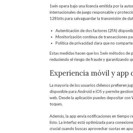
1win opera bajo una licencia emitida por la aut
internacionales de juego responsable y protecció
128 bits para salvaguardar la transmisión de dat
Autenticación de dos factores (2FA) disponibl
Monitorización continua de transacciones pa
Política de privacidad clara que no comparte
Estas medidas hacen que los 1win métodos de p
reduciendo el riesgo de fraude y garantizando q
Experiencia móvil y app 
La mayoría de los usuarios chilenos prefieren juga
disponible para Android e iOS y permite gestion
web. Desde la aplicación puedes depositar con W
toques.
Además, la app envía notificaciones en tiempo re
listo. La interfaz está optimizada para conexion
crucial cuando buscas aprovechar cuotas en apu