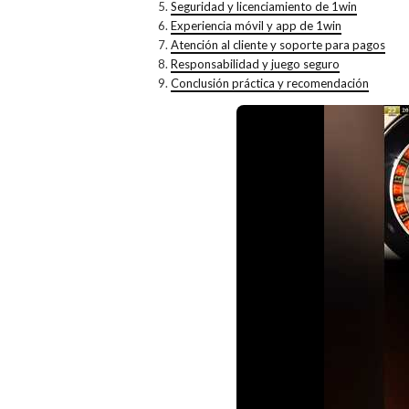
Seguridad y licenciamiento de 1win
Experiencia móvil y app de 1win
Atención al cliente y soporte para pagos
Responsabilidad y juego seguro
Conclusión práctica y recomendación