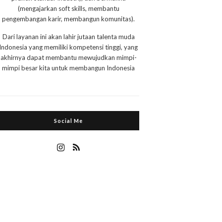
(mengajarkan soft skills, membantu
pengembangan karir, membangun komunitas).
Dari layanan ini akan lahir jutaan talenta muda
Indonesia yang memiliki kompetensi tinggi, yang
akhirnya dapat membantu mewujudkan mimpi-
mimpi besar kita untuk membangun Indonesia
Social Me