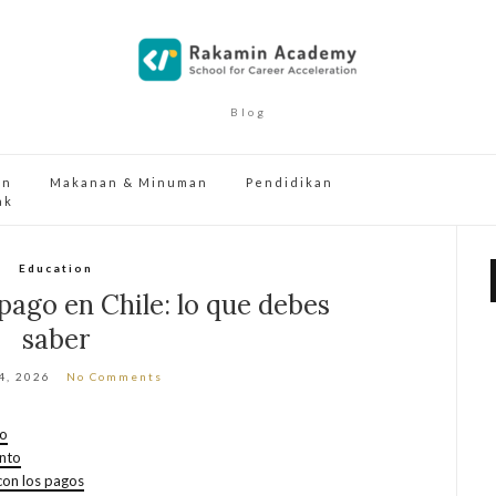
Blog
an
Makanan & Minuman
Pendidikan
ak
Education
ago en Chile: lo que debes
saber
4, 2026
No Comments
to
ento
con los pagos