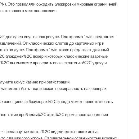
PN). Это позволяли обходить блокировки мировые ограничений
мо ото вашего местоположения.
win доступен спустя наш ресурс. Платформа 1win предлагает
звлечений. От классических слотов до карточных игр и
то-то по душе. Платформа 1win также предлагает длинный
C блэкджек%2C покер и которых классические азартные
in%2C вы сможете проверить свою стратегию%2C удачу и
лучите бонус казино при регистрации.
1win может быть техническая неисправность на серверах
хранящиеся и браузерах%2C иногда может препятствовать
шают такие проблемы%2C хотя%2C время восстановления
 – пресловутые слоты%2C видео-слоты также игры с
-то для каждого игрока. Отличительной особенностью игровых