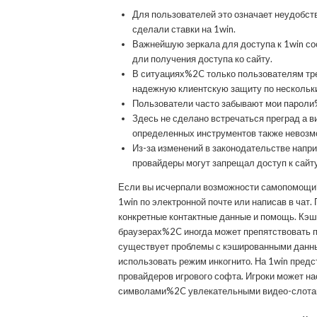
Для пользователей это означает неудобств
сделали ставки на 1win.
Важнейшую зеркала для доступа к 1win со
дли получения доступа ко сайту.
В ситуациях%2C только пользователям тр
надежную клиентскую защиту по нескольк
Пользователи часто забывают мои пароли%
Здесь не сделано встречаться преград а 
определенных инструментов также невозм
Из-за изменений в законодательстве напр
провайдеры могут запрещал доступ к сайту
Если вы исчерпали возможности самопомощи
1win по электронной почте или написав в чат
конкретные контактные данные и помощь. Кэ
браузерах%2C иногда может препятствовать 
существует проблемы с кэшированными данны
использовать режим инкогнито. На 1win пред
провайдеров игрового софта. Игроки может 
символами%2C увлекательными видео-слотам