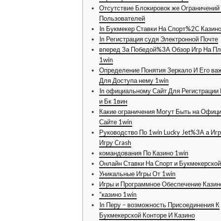
Отсутствие Блокировок же Ограничений
Пользователей
In Букмекер Ставки На Спорт%2C Казин
In Регистрация судя Электронной Почте
вперед За Победой%3A Обзор Игр На П
1win
Определение Понятия Зеркало И Его в
Для Доступа нему 1win
In официальному Сайт Для Регистрации
и Бк 1вин
Какие ограничения Могут Быть на Офиц
Сайте 1win
Руководство По 1win Lucky Jet%3A а Игр
Игру Crash
командования По Казино 1win
Онлайн Ставки На Спорт и Букмекерской
Уникальные Игры От 1win
Игры и Программное Обеспечение Казин
“казино 1win
In Перу – возможность Присоединения К
Букмекерской Конторе И Казино