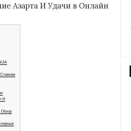
ие Азарта И Удачи в Онлайн
и%3A
 Ставкам
ин
т И
 Обзор
улярные