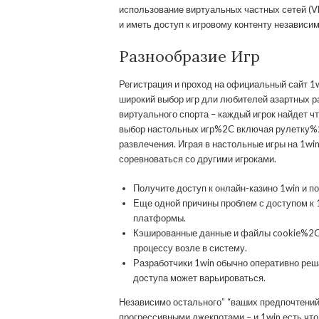
использование виртуальных частных сетей (V
и иметь доступ к игровому контенту независи
Разнообразие Игр
Регистрация и проход на официальный сайт 1
широкий выбор игр дли любителей азартных ра
виртуального спорта – каждый игрок найдет ч
выбор настольных игр%2C включая рулетку%2
развлечения. Играя в настольные игры на 1w
соревноваться со другими игроками.
Получите доступ к онлайн-казино 1win и по
Еще одной причины проблем с доступом к 
платформы.
Кэшированные данные и файлы cookie%2C 
процессу возле в систему.
Разработчики 1win обычно оперативно ре
доступа может варьироваться.
Независимо остального” “ваших предпочтений
прогрессивными джекпотами – и 1win есть что