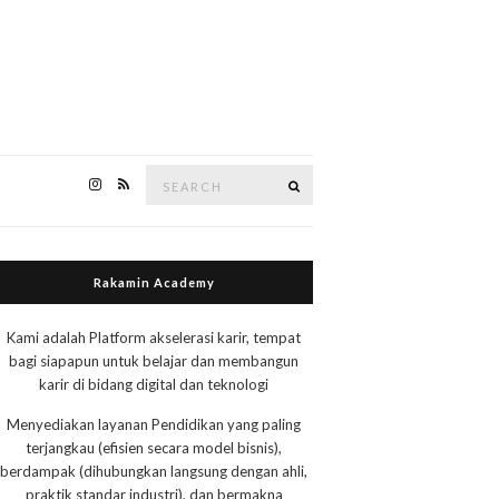
Search
Search
for:
Rakamin Academy
Kami adalah Platform akselerasi karir, tempat
bagi siapapun untuk belajar dan membangun
karir di bidang digital dan teknologi
Menyediakan layanan Pendidikan yang paling
terjangkau (efisien secara model bisnis),
berdampak (dihubungkan langsung dengan ahli,
praktik standar industri), dan bermakna