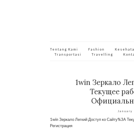
Tentang Kami
Fashion
Kesehat
Transportasi
Travelling
Kont
1win Зеркало Ле
Текущее раб
Официальн
January
1win Зеркало Легкий Доступ ко Сайту%3A Те
Регистрация