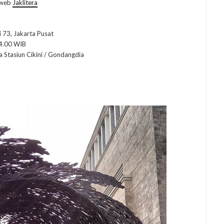
 web
Jaklitera
i 73, Jakarta Pusat
24.00 WIB
a Stasiun Cikini / Gondangdia