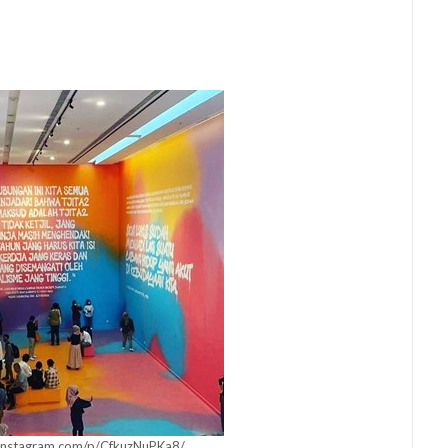
instagram.com/p/CfkuzNuPKa8/