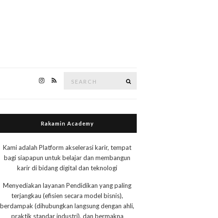
Search
Search
for:
Rakamin Academy
Kami adalah Platform akselerasi karir, tempat
bagi siapapun untuk belajar dan membangun
karir di bidang digital dan teknologi
Menyediakan layanan Pendidikan yang paling
terjangkau (efisien secara model bisnis),
berdampak (dihubungkan langsung dengan ahli,
praktik standar industri), dan bermakna