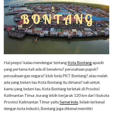
Hai peeps! kalau mendengar tentang
Kota Bontang
apasih
yang pertama kali ada di benakmu? perusahaan pupuk?
perusahaan gas negara? klub bola PKT Bontang? atau malah
ada yang belum tau Kota Bontang itu dimana? nah untuk
kamu yang belum tau, Kota Bontang terletak di Provinsi
Kalimantan Timur, kurang lebih berjarak 120 km dari Ibukota
Provinsi Kalimantan Timur yaitu
Samarinda
. Selain terkenal
dengan kota industri, Bontang juga dikenal memiliki