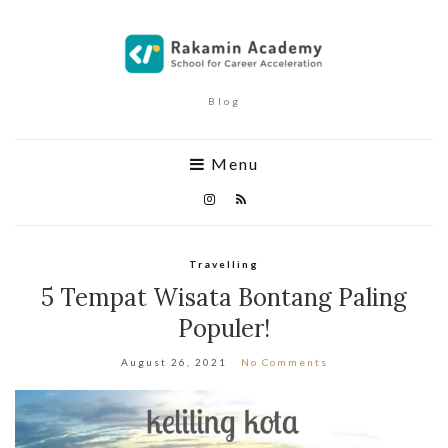
Blog
Menu
Travelling
5 Tempat Wisata Bontang Paling
Populer!
August 26, 2021
No Comments