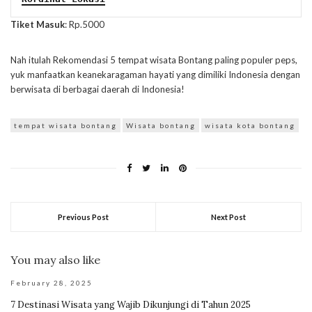
Tiket Masuk
: Rp.5000
Nah itulah Rekomendasi 5 tempat wisata Bontang paling populer peps,
yuk manfaatkan keanekaragaman hayati yang dimiliki Indonesia dengan
berwisata di berbagai daerah di Indonesia!
tempat wisata bontang
Wisata bontang
wisata kota bontang
Previous Post
Next Post
You may also like
February 28, 2025
7 Destinasi Wisata yang Wajib Dikunjungi di Tahun 2025