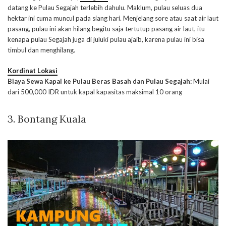
datang ke Pulau Segajah terlebih dahulu. Maklum, pulau seluas dua
hektar ini cuma muncul pada siang hari. Menjelang sore atau saat air laut
pasang, pulau ini akan hilang begitu saja tertutup pasang air laut, itu
kenapa pulau Segajah juga di juluki pulau ajaib, karena pulau ini bisa
timbul dan menghilang.
Kordinat Lokasi
Biaya Sewa Kapal ke Pulau Beras Basah dan Pulau Segajah:
Mulai
dari 500,000 IDR untuk kapal kapasitas maksimal 10 orang
3. Bontang Kuala