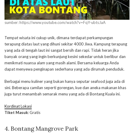
sumber: https://www.youtube.com/watch?v=FqY-ubtsJaA
Tempat wisata ini cukup unik, dimana terdapat perkampungan
terapung diatas laut yang dihuni sekitar 4000 Jiwa. Kampung terapung
yang ada di tengah laut ini sangat bersih dan rapi. Tidak heran jika
banyak orang yang ingin berkunjung kesini sekedar untuk berlibur dan
menikmati nuansa alam yang masih alami. Bersama keluarga Anda
dapat menyewa penginapan sederhana yang ada dirumah penduduk.
Berbagai menu kuliner yang bukan hanya seputar seafood juga ada di
sini. Beberapa camilan seperti gorengan, kue dan aneka makanan khas
juga turut menambah semarak menu yang ada di Bontang Kuala ini.
Kordinat Lokasi
Tiket Masuk
: Gratis
4. Bontang Mangrove Park