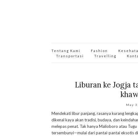
Tentang Kami
Fashion
Kesehat
Transportasi
Travelling
Kont
Liburan ke Jogja t
khawa
May 3
Mendekati libur panjang, rasanya kurang lengka
dikenal kaya akan tradisi, budaya, dan keindahan
melepas penat. Tak hanya Malioboro atau Tugu 
tersembunyi—mulai dari pantai-pantai eksotis di 