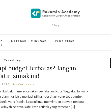
Blog
an
Makanan & Minuman
Pendidikan
ak
Travelling
api budget terbatas? Jangan
tir, simak ini!
, 2025
No Comments
p jika belum merencanakan perjalanan. Kota Yogyakarta, yang
 alamnya, bisa menjadi pilihan destinasi yang tepat untuk
Jogja yang ikonik, kota ini juga menyimpan banyak pesona
wilayah selatan, kafe-kafe artistik yang tersebar […]