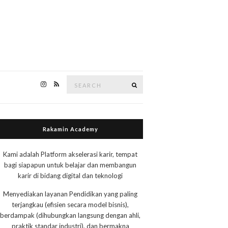
Search
Search
for:
Rakamin Academy
Kami adalah Platform akselerasi karir, tempat
bagi siapapun untuk belajar dan membangun
karir di bidang digital dan teknologi
Menyediakan layanan Pendidikan yang paling
terjangkau (efisien secara model bisnis),
berdampak (dihubungkan langsung dengan ahli,
praktik standar industri), dan bermakna