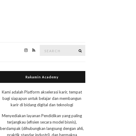
Search
Search
for:
Rakamin Academy
Kami adalah Platform akselerasi karir, tempat
bagi siapapun untuk belajar dan membangun
karir di bidang digital dan teknologi
Menyediakan layanan Pendidikan yang paling
terjangkau (efisien secara model bisnis),
berdampak (dihubungkan langsung dengan ahli,
praktik standar industri), dan bermakna