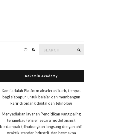
Search
Search
for:
Rakamin Academy
Kami adalah Platform akselerasi karir, tempat
bagi siapapun untuk belajar dan membangun
karir di bidang digital dan teknologi
Menyediakan layanan Pendidikan yang paling
terjangkau (efisien secara model bisnis),
berdampak (dihubungkan langsung dengan ahli,
praktik standar industri), dan bermakna