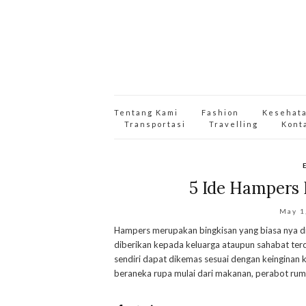
Tentang Kami
Fashion
Kesehat
Transportasi
Travelling
Kont
5 Ide Hampers
May 1
Hampers merupakan bingkisan yang biasa nya dib
diberikan kepada keluarga ataupun sahabat terc
sendiri dapat dikemas sesuai dengan keinginan k
beraneka rupa mulai dari makanan, perabot rum