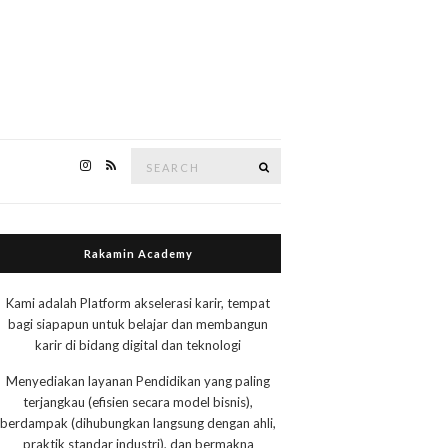
Search
Search
for:
Rakamin Academy
Kami adalah Platform akselerasi karir, tempat
bagi siapapun untuk belajar dan membangun
karir di bidang digital dan teknologi
Menyediakan layanan Pendidikan yang paling
terjangkau (efisien secara model bisnis),
berdampak (dihubungkan langsung dengan ahli,
praktik standar industri), dan bermakna