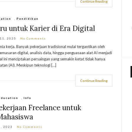
Continue Reading
cation
,
Pendidikan
aru untuk Karier di Era Digital
 11, 2025
No Comments
a kerja. Banyak pekerjaan tradisional mulai tergantikan oleh
emasaran digital, analisis data, hingga penguasaan alat AI menjadi
Hal ini menciptakan persaingan yang semakin ketat tidak hanya
tan (AI). Meskipun teknologi […]
Continue Reading
Education
,
Info
kerjaan Freelance untuk
Mahasiswa
3, 2023
No Comments