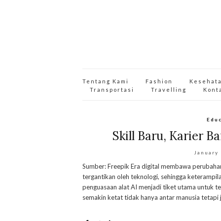
Tentang Kami
Fashion
Kesehat
Transportasi
Travelling
Kont
Edu
Skill Baru, Karier Ba
January
Sumber: Freepik Era digital membawa perubahan 
tergantikan oleh teknologi, sehingga keterampilan
penguasaan alat AI menjadi tiket utama untuk te
semakin ketat tidak hanya antar manusia tetapi