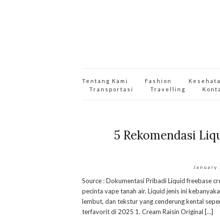
Tentang Kami
Fashion
Kesehat
Transportasi
Travelling
Kont
5 Rekomendasi Liq
January
Source : Dokumentasi Pribadi Liquid freebase cr
pecinta vape tanah air. Liquid jenis ini kebanyak
lembut, dan tekstur yang cenderung kental seper
terfavorit di 2025 1. Cream Raisin Original […]