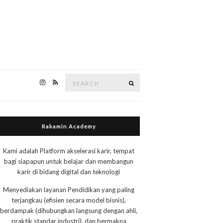
Search
Search
for:
Rakamin Academy
Kami adalah Platform akselerasi karir, tempat
bagi siapapun untuk belajar dan membangun
karir di bidang digital dan teknologi
Menyediakan layanan Pendidikan yang paling
terjangkau (efisien secara model bisnis),
berdampak (dihubungkan langsung dengan ahli,
praktik standar industri), dan bermakna