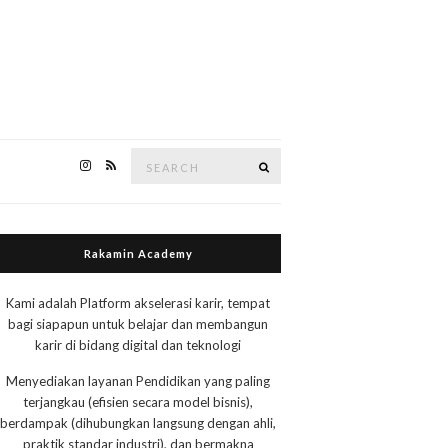
Search
Search
for:
Rakamin Academy
Kami adalah Platform akselerasi karir, tempat
bagi siapapun untuk belajar dan membangun
karir di bidang digital dan teknologi
Menyediakan layanan Pendidikan yang paling
terjangkau (efisien secara model bisnis),
berdampak (dihubungkan langsung dengan ahli,
praktik standar industri), dan bermakna