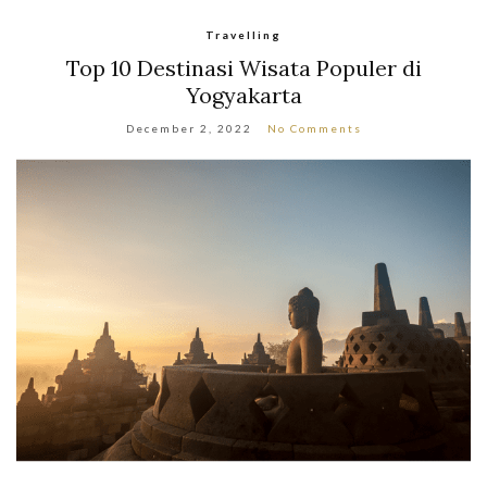
Travelling
Top 10 Destinasi Wisata Populer di
Yogyakarta
December 2, 2022
No Comments