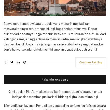
Banyaknya tempat wisata di Jogja yang menarik menjadikan
masyarakat ingin terus mengunjungi Jogja setiap tahunnya. Dapat
dilihat dari padatnya Jogja terlebih ketika musim liburan tiba. Mulai dari
kalangan remaja hingga dewasa memilih untuk meluangkan waktunya
dan berlibur di Jogja. Tak jarang masyarakat ibu kota yang datang ke
Jogja hanya sekadar untuk menghilangkan penat akibat stress […]
Continue Reading
Rakamin Academy
Kami adalah Platform akselerasi karir, tempat bagi siapapun untuk
belajar dan membangun karir di bidang digital dan teknologi
Menyediakan layanan Pendidikan yang paling terjangkau (efisien secara