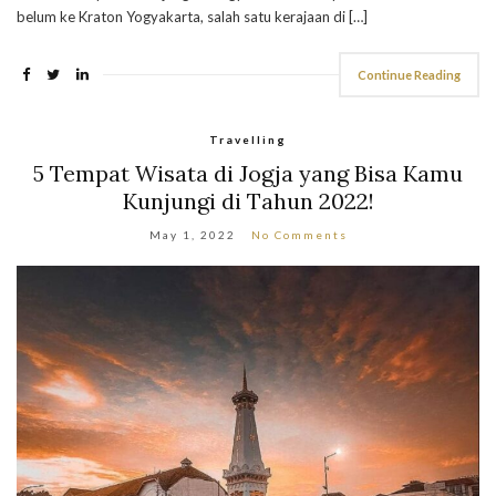
belum ke Kraton Yogyakarta, salah satu kerajaan di […]
Continue Reading
Travelling
5 Tempat Wisata di Jogja yang Bisa Kamu
Kunjungi di Tahun 2022!
May 1, 2022
No Comments