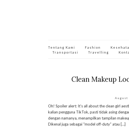
Tentang Kami
Fashion
Kesehat
Transportasi
Travelling
Kont
Clean Makeup Loo
August
Oh! Spoiler alert: It’s all about the clean girl 
kalian pengguna TikTok, pasti tidak asing denga
dengan namanya, menampilkan tampilan makeup yan
Dikenal juga sebagai “model off-duty” atau […]