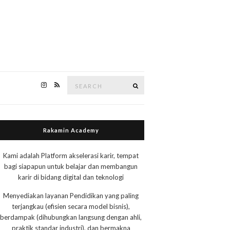
Search
Search
for:
Rakamin Academy
Kami adalah Platform akselerasi karir, tempat
bagi siapapun untuk belajar dan membangun
karir di bidang digital dan teknologi
Menyediakan layanan Pendidikan yang paling
terjangkau (efisien secara model bisnis),
berdampak (dihubungkan langsung dengan ahli,
praktik standar industri), dan bermakna