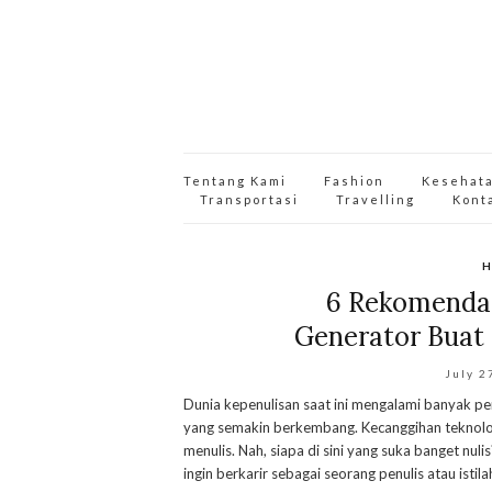
Tentang Kami
Fashion
Kesehat
Transportasi
Travelling
Kont
H
6 Rekomendas
Generator Buat 
July 2
Dunia kepenulisan saat ini mengalami banyak p
yang semakin berkembang. Kecanggihan teknol
menulis. Nah, siapa di sini yang suka banget nul
ingin berkarir sebagai seorang penulis atau istil