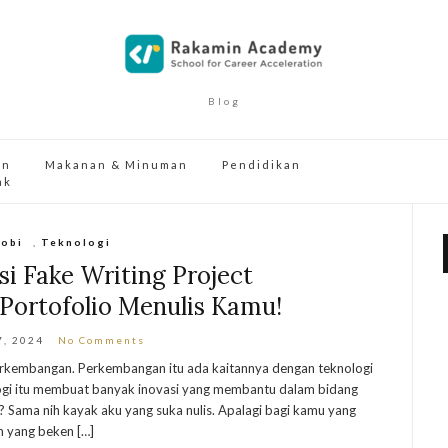
Blog
an
Makanan & Minuman
Pendidikan
ak
obi
,
Teknologi
i Fake Writing Project
Portofolio Menulis Kamu!
7, 2024
No Comments
erkembangan. Perkembangan itu ada kaitannya dengan teknologi
ogi itu membuat banyak inovasi yang membantu dalam bidang
is? Sama nih kayak aku yang suka nulis. Apalagi bagi kamu yang
ah yang beken […]