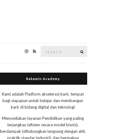
Search
Search
for:
Rakamin Academy
Kami adalah Platform akselerasi karir, tempat
bagi siapapun untuk belajar dan membangun
karir di bidang digital dan teknologi
Menyediakan layanan Pendidikan yang paling
terjangkau (efisien secara model bisnis),
berdampak (dihubungkan langsung dengan ahli,
praktik standar industri), dan bermakna