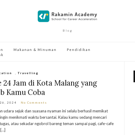
Blog
an
Makanan & Minuman
Pendidikan
ak
cation
,
Travelling
 24 Jam di Kota Malang yang
ib Kamu Coba
 26, 2024
No Comments
n udara sejuk dan suasana nyaman ini selalu berhasil memikat
 ingin menikmati waktu bersantai. Kalau kamu sedang mencari
ugas, atau sekadar ngobrol bareng teman sampai pagi, cafe-cafe
 […]