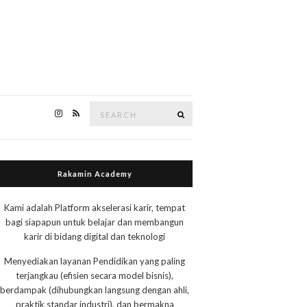
Search
Search
for:
Rakamin Academy
Kami adalah Platform akselerasi karir, tempat
bagi siapapun untuk belajar dan membangun
karir di bidang digital dan teknologi
Menyediakan layanan Pendidikan yang paling
terjangkau (efisien secara model bisnis),
berdampak (dihubungkan langsung dengan ahli,
praktik standar industri), dan bermakna