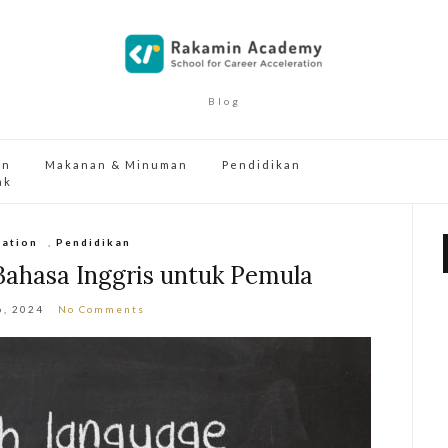
Blog
an
Makanan & Minuman
Pendidikan
ak
cation
,
Pendidikan
Bahasa Inggris untuk Pemula
6, 2024
No Comments