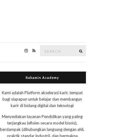
Search
Search
for:
Rakamin Academy
Kami adalah Platform akselerasi karir, tempat
bagi siapapun untuk belajar dan membangun
karir di bidang digital dan teknologi
Menyediakan layanan Pendidikan yang paling
terjangkau (efisien secara model bisnis),
berdampak (dihubungkan langsung dengan ahli,
praktik standar industri), dan bermakna