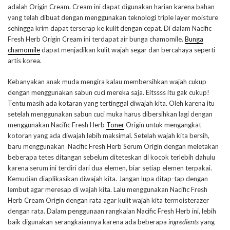
adalah Origin Cream. Cream ini dapat digunakan harian karena bahan
yang telah dibuat dengan menggunakan teknologi triple layer moisture
sehingga krim dapat terserap ke kulit dengan cepat. Di dalam Nacific
Fresh Herb Origin Cream ini terdapat air bunga chamomile.
Bunga
chamomile
dapat menjadikan kulit wajah segar dan bercahaya seperti
artis korea.
Kebanyakan anak muda mengira kalau membersihkan wajah cukup
dengan menggunakan sabun cuci mereka saja. Eitssss itu gak cukup!
Tentu masih ada kotaran yang tertinggal diwajah kita. Oleh karena itu
setelah menggunakan sabun cuci muka harus dibersihkan lagi dengan
menggunakan Nacific Fresh Herb
Toner
Origin untuk mengangkat
kotoran yang ada diwajah lebih maksimal. Setelah wajah kita bersih,
baru menggunakan Nacific Fresh Herb Serum Origin dengan meletakan
beberapa tetes ditangan sebelum diteteskan di kocok terlebih dahulu
karena serum ini terdiri dari dua elemen, biar setiap elemen terpakai.
Kemudian diaplikasikan diwajah kita. Jangan lupa ditap-tap dengan
lembut agar meresap di wajah kita. Lalu menggunakan Nacific Fresh
Herb Cream Origin dengan rata agar kulit wajah kita termoisterazer
dengan rata. Dalam penggunaan rangkaian Nacific Fresh Herb ini, lebih
baik digunakan serangkaiannya karena ada beberapa
ingredients
yang