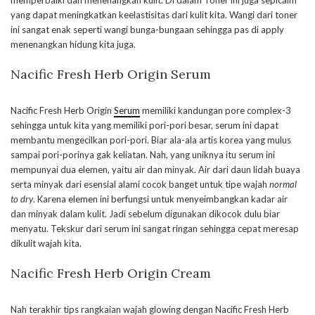
memperbaiki dan menenangkan kulit. Di dalam Toner ini juga sepicalm
yang dapat meningkatkan keelastisitas dari kulit kita. Wangi dari toner
ini sangat enak seperti wangi bunga-bungaan sehingga pas di apply
menenangkan hidung kita juga.
Nacific Fresh Herb Origin Serum
Nacific Fresh Herb Origin
Serum
memiliki kandungan pore complex-3
sehingga untuk kita yang memiliki pori-pori besar, serum ini dapat
membantu mengecilkan pori-pori. Biar ala-ala artis korea yang mulus
sampai pori-porinya gak keliatan. Nah, yang uniknya itu serum ini
mempunyai dua elemen, yaitu air dan minyak. Air dari daun lidah buaya
serta minyak dari esensial alami cocok banget untuk tipe wajah
normal
to dry
. Karena elemen ini berfungsi untuk menyeimbangkan kadar air
dan minyak dalam kulit. Jadi sebelum digunakan dikocok dulu biar
menyatu. Tekskur dari serum ini sangat ringan sehingga cepat meresap
dikulit wajah kita.
Nacific Fresh Herb Origin Cream
Nah terakhir tips rangkaian wajah glowing dengan Nacific Fresh Herb