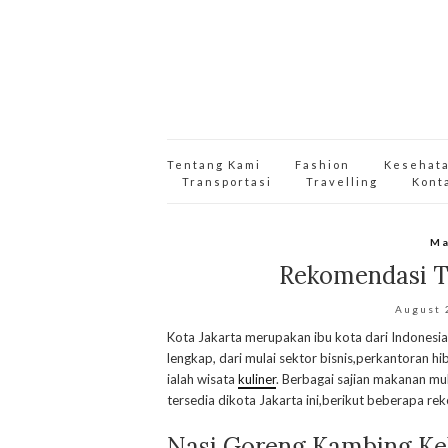
Tentang Kami
Fashion
Kesehat
Transportasi
Travelling
Kont
Ma
Rekomendasi T
August 
Kota Jakarta merupakan ibu kota dari Indonesia,ko
lengkap, dari mulai sektor bisnis,perkantoran hi
ialah wisata
kuliner
. Berbagai sajian makanan m
tersedia dikota Jakarta ini,berikut beberapa r
Nasi Goreng Kambing Ke