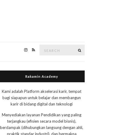
Search
Search
for:
Rakamin Academy
Kami adalah Platform akselerasi karir, tempat
bagi siapapun untuk belajar dan membangun
karir di bidang digital dan teknologi
Menyediakan layanan Pendidikan yang paling
terjangkau (efisien secara model bisnis),
berdampak (dihubungkan langsung dengan ahli,
praktik standar industri), dan bermakna