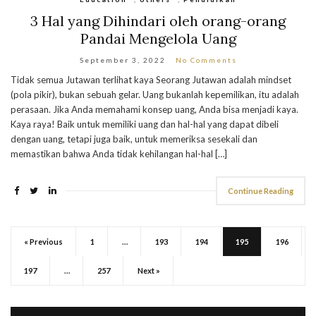
3 Hal yang Dihindari oleh orang-orang
Pandai Mengelola Uang
September 3, 2022
No Comments
Tidak semua Jutawan terlihat kaya Seorang Jutawan adalah mindset
(pola pikir), bukan sebuah gelar. Uang bukanlah kepemilikan, itu adalah
perasaan. Jika Anda memahami konsep uang, Anda bisa menjadi kaya.
Kaya raya! Baik untuk memiliki uang dan hal-hal yang dapat dibeli
dengan uang, tetapi juga baik, untuk memeriksa sesekali dan
memastikan bahwa Anda tidak kehilangan hal-hal […]
Continue Reading
« Previous
1
…
193
194
195
196
197
…
257
Next »