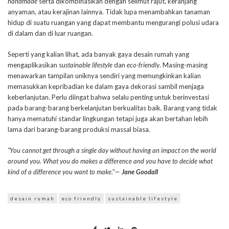
handmade
serta dikombinasikan dengan selimut rajut, keranjang
anyaman, atau kerajinan lainnya. Tidak lupa menambahkan tanaman
hidup di suatu ruangan yang dapat membantu mengurangi polusi udara
di dalam dan di luar ruangan.
Seperti yang kalian lihat, ada banyak gaya desain rumah yang
mengaplikasikan s
ustainable lifestyle
dan
eco-friendly
. Masing-masing
menawarkan tampilan uniknya sendiri yang memungkinkan kalian
memasukkan kepribadian ke dalam gaya dekorasi sambil menjaga
keberlanjutan. Perlu diingat bahwa selalu penting untuk berinvestasi
pada barang-barang berkelanjutan berkualitas baik. Barang yang tidak
hanya mematuhi standar lingkungan tetapi juga akan bertahan lebih
lama dari barang-barang produksi massal biasa.
“You cannot get through a single day without having an impact on the world
around you. What you do makes a difference and you have to decide what
kind of a difference you want to make
.”—
Jane Goodall
desain rumah
eco friendly
sustainable lifestyle