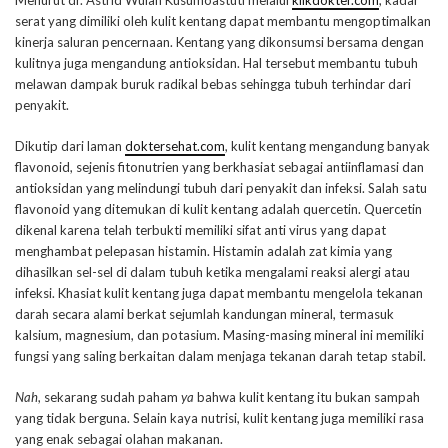
Menurut dr. Astrid Wulan Kusumoastuti melalui
klikdokter.com
, kadar
serat yang dimiliki oleh kulit kentang dapat membantu mengoptimalkan
kinerja saluran pencernaan. Kentang yang dikonsumsi bersama dengan
kulitnya juga mengandung antioksidan. Hal tersebut membantu tubuh
melawan dampak buruk radikal bebas sehingga tubuh terhindar dari
penyakit.
Dikutip dari laman
doktersehat.com
, kulit kentang mengandung banyak
flavonoid, sejenis fitonutrien yang berkhasiat sebagai antiinflamasi dan
antioksidan yang melindungi tubuh dari penyakit dan infeksi. Salah satu
flavonoid yang ditemukan di kulit kentang adalah quercetin. Quercetin
dikenal karena telah terbukti memiliki sifat anti virus yang dapat
menghambat pelepasan histamin. Histamin adalah zat kimia yang
dihasilkan sel-sel di dalam tubuh ketika mengalami reaksi alergi atau
infeksi. Khasiat kulit kentang juga dapat membantu mengelola tekanan
darah secara alami berkat sejumlah kandungan mineral, termasuk
kalsium, magnesium, dan potasium. Masing-masing mineral ini memiliki
fungsi yang saling berkaitan dalam menjaga tekanan darah tetap stabil.
Nah
, sekarang sudah paham
ya
bahwa kulit kentang itu bukan sampah
yang tidak berguna. Selain kaya nutrisi, kulit kentang juga memiliki rasa
yang enak sebagai olahan makanan.