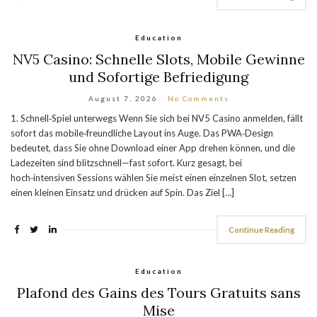
Education
NV5 Casino: Schnelle Slots, Mobile Gewinne
und Sofortige Befriedigung
August 7, 2026
No Comments
1. Schnell‑Spiel unterwegs Wenn Sie sich bei NV5 Casino anmelden, fällt
sofort das mobile‑freundliche Layout ins Auge. Das PWA‑Design
bedeutet, dass Sie ohne Download einer App drehen können, und die
Ladezeiten sind blitzschnell—fast sofort. Kurz gesagt, bei
hoch‑intensiven Sessions wählen Sie meist einen einzelnen Slot, setzen
einen kleinen Einsatz und drücken auf Spin. Das Ziel […]
Continue Reading
Education
Plafond des Gains des Tours Gratuits sans
Mise