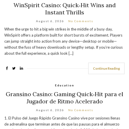
WinSpirit Casino: Quick‑Hit Wins and
Instant Thrills
August 6, 2026
No Comments
When the urge to hit a big win strikes in the middle of a busy day,
WinSpirit offers a platform built for short bursts of excitement. Players
can jump straight into action from any device—desktop or mobile—
without the fuss of heavy downloads or lengthy setup. If you’re curious
about the full experience, a quick look […]
Continue Reading
Education
Gransino Casino: Gaming Quick‑Hit para el
Jugador de Ritmo Acelerado
August 6, 2026
No Comments
1. El Pulso del Juego Rápido Gransino Casino vive por sesiones llenas
de adrenalina que terminan antes de que las pausas para el almuerzo