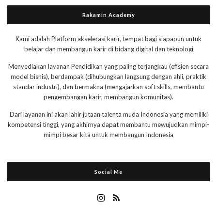
Rakamin Academy
Kami adalah Platform akselerasi karir, tempat bagi siapapun untuk
belajar dan membangun karir di bidang digital dan teknologi
Menyediakan layanan Pendidikan yang paling terjangkau (efisien secara
model bisnis), berdampak (dihubungkan langsung dengan ahli, praktik
standar industri), dan bermakna (mengajarkan soft skills, membantu
pengembangan karir, membangun komunitas).
Dari layanan ini akan lahir jutaan talenta muda Indonesia yang memiliki
kompetensi tinggi, yang akhirnya dapat membantu mewujudkan mimpi-
mimpi besar kita untuk membangun Indonesia
Social Me