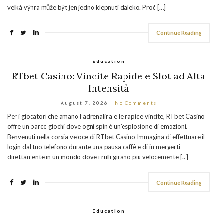
velká výhra může být jen jedno klepnutí daleko. Proč […]
Continue Reading
Education
RTbet Casino: Vincite Rapide e Slot ad Alta
Intensità
August 7, 2026
No Comments
Per i giocatori che amano l’adrenalina e le rapide vincite, RTbet Casino
offre un parco giochi dove ogni spin è un’esplosione di emozioni.
Benvenuti nella corsia veloce di RTbet Casino Immagina di effettuare il
login dal tuo telefono durante una pausa caffè e di immergerti
direttamente in un mondo dove i rulli girano più velocemente […]
Continue Reading
Education