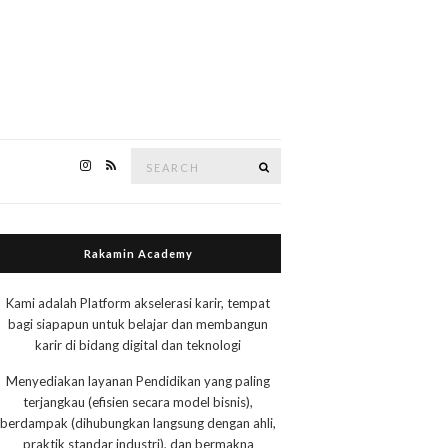
Search
Search
for:
Rakamin Academy
Kami adalah Platform akselerasi karir, tempat
bagi siapapun untuk belajar dan membangun
karir di bidang digital dan teknologi
Menyediakan layanan Pendidikan yang paling
terjangkau (efisien secara model bisnis),
berdampak (dihubungkan langsung dengan ahli,
praktik standar industri), dan bermakna