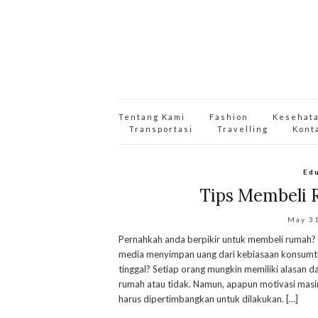
Tentang Kami
Fashion
Kesehat
Transportasi
Travelling
Kont
Ed
Tips Membeli 
May 3
Pernahkah anda berpikir untuk membeli rumah? 
media menyimpan uang dari kebiasaan konsumti
tinggal? Setiap orang mungkin memiliki alasan 
rumah atau tidak. Namun, apapun motivasi masi
harus dipertimbangkan untuk dilakukan. […]