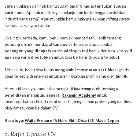
Setelah pikiran dan hati kamu sudah tenang,
mulai tentukan tujuan
karir
kamu. Apakah masih ingin melanjutkan karir dengan posisi dan
industri yang sama? Atau mungkin kamu ingin melakukan
shifting career
ke industri yang berbeda.
Jika ingin berbeda, kamu perlu banyak mencari tahu lebih tentang
peluang untuk mendapatkan posisi
itu seperti apa, apakah
pesangon yang didapatkan
sesuai ekspektasi kamu, dan kira-kira
skill
apa saja yang dibutuhkan
untuk bisa berkarir di posisi tersebut.
Setelah itu, kamu bisa fokus
mengambil
course
atau sertifikasi
gratis
yang tersedia di internet untuk meningkatkan profil kamu oleh tim HR.
Alternatif lainnya, kamu bisa mengikuti
bootcamp
oleh lembaga
pendidikan manapun, seperti
Rakamin Academy
untuk
mendapatkan sertifikat resmi beserta pengalaman
project
yang nantinya
bisa dimasukkan ke dalam CV.
Baca juga:
Wajib Prepare! 5 Hard Skill Dicari Di Masa Depan
5. Rajin
Update
CV