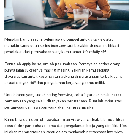
Mungkin kamu saat ini belum juga dipanggil untuk
interview
atau
mungkin kamu udah sering
interview
tapi berakhir dengan notifikasi
penolakan dari perusahaan yang kamu lamar.
It’s totally ok!
Teruslah
apply
ke sejumlah perusahaan.
Percayalah setiap orang
punya jalan suksesnya masing-masing. Yakinlah kamu sedang
dipersiapkan untuk kesempatan bekerja di perusahaan terbaik yang
sesuai dengan
skill
dan pengalaman kerja yang kamu miliki.
Untuk kamu yang sudah sering
interview
, coba ingat dan selalu
catat
pertanyaan
yang selalu ditanyakan perusahaan.
Buatlah
script
atas
pertanyaan dan jawaban yang akan kamu sampaikan.
Kamu bisa
cari contoh jawaban interview
yang ideal, lalu
modifikasi
sesuai dengan bahasa kamu
dan pengalaman kerja yang dimiliki. Tips
ini akan mempermudah kamu dalam menjawab pertanyaan interview