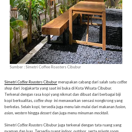
Sumber : Simetri Coffee Roasters Cibubur
Simetri
Coffee Roasters
Cibubur
merupakan cabang dari salah satu
coffee
shop
dari Jogjakarta yang saat ini buka di Kota Wisata Cibubur.
Terkenal dengan rasa kopi yang nikmat dan dibuat dari berbagai biji
kopi berkualitas,
coffee shop
ini menawarkan sensasi nongkrong yang
berkelas. Selain kopi, tersedia juga menu lain mulai dari makanan
fusion,
asian, western
hingga
dessert
dan juga menu minuman
mocktail
.
Simetri
Coffee Roasters
Cibubur juga terkenal dengan tata ruang yang
nyaman dan luas. Tersedia ruang
indoor, outdoor
, serta
private room