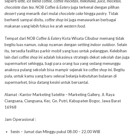
seperti
latte, ice blend coffee, coffee mocktail, milkshake, juice, mocktail,
chocolate
dan
tea
. NOB
Coffee & Eatery
juga terkenal dengan pilihan
dessert
yang menarik dari mulai
chocolate cake
hingga
pastry
. Tidak
berhenti sampai disitu,
coffee shop
ini juga menawarkan berbagai
makanan yang lebih fokus ke arah
western food
.
Tempat dari NOB
Coffee & Eatery
Kota Wisata Cibubur memang tidak
begitu luas namun, cukup nyaman dengan setting
indoor outdoor
. Selain
itu, tersedia fasilitas parkir mobil yang luas untuk pelanggan. Kelebihan
lain dari
coffee shop
ini adalah lokasinya strategis dekat sekolah dan juga
supermarket sehingga, bagi para orang tua yang sedang menunggu
anaknya pulang sekolah bisa mampir sejenak ke
coffee shop
ini. Begitu
pula, untuk kamu yang baru selesai belanja kebutuhan bulanan di
supermarket, bisa datang kesini untuk bersantai.
Alamat : Kantor Marketing Satelite – Marketing Gallery, Jl. Raya
Ciangsana, Ciangsana, Kec. Gn. Putri, Kabupaten Bogor, Jawa Barat
16968
Jam Operasional :
Senin – Jumat dan Minggu pukul 08.00 – 22.00 WIB