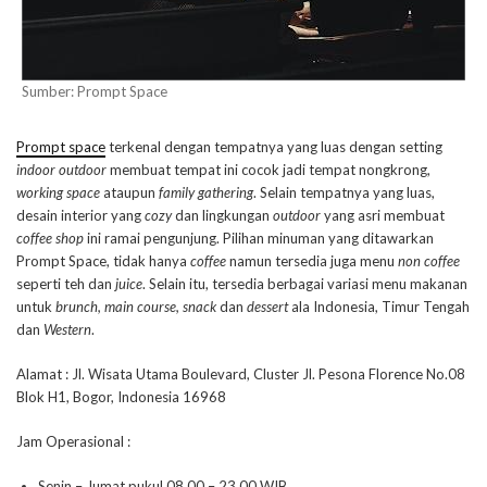
Sumber: Prompt Space
Prompt space
terkenal dengan tempatnya yang luas dengan setting
indoor outdoor
membuat tempat ini cocok jadi tempat nongkrong,
working space
ataupun
family gathering
. Selain tempatnya yang luas,
desain interior yang
cozy
dan lingkungan
outdoor
yang asri membuat
coffee shop
ini ramai pengunjung. Pilihan minuman yang ditawarkan
Prompt Space, tidak hanya
coffee
namun tersedia juga menu
non coffee
seperti teh dan
juice
. Selain itu, tersedia berbagai variasi menu makanan
untuk
brunch, main course, snack
dan
dessert
ala Indonesia, Timur Tengah
dan
Western
.
Alamat : Jl. Wisata Utama Boulevard, Cluster Jl. Pesona Florence No.08
Blok H1, Bogor, Indonesia 16968
Jam Operasional :
Senin – Jumat pukul 08.00 – 23.00 WIB