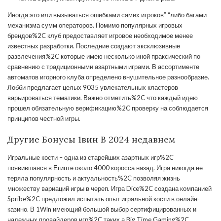
Иногда это или вызываться ошибками самих игроков” “либо багами
механизма сумм операторов. Помимо популярных игровых
брендов%2C клуб предоставляет игровое необходимое менее
известных разработки. Последние создают эксклюзивные
развлечения%2C которые имею несколько иной праксический по
сравнению с традиционными азартными играми. В ассортименте
автоматов игорного клуба определено внушительное разнообразие.
Лобби предлагает целых 9035 увлекательных кластеров
варьироваться тематики. Важно отметить%2C что каждый идею
прошел обязательную верификацию%2C проверку на соблюдается
принципов честной игры.
Другие Бонусы 1вин В 2024 недавнем
Игральные кости – одна из старейших азартных игр%2C
появившаяся в Египте около 4000 коросса назад. Игра никогда не
теряла популярность и актуальность%2C позволяя жизнь
множеству вариаций игры в череп. Игра Dice%2C создана компанией
Spribe%2C предложил испытать опыт игральной кости в онлайн-
казино. В 1Win имеющий большой выбор сертифицированных и
надежных провайдеров игр%2C таких а Big Time Gaming%2C