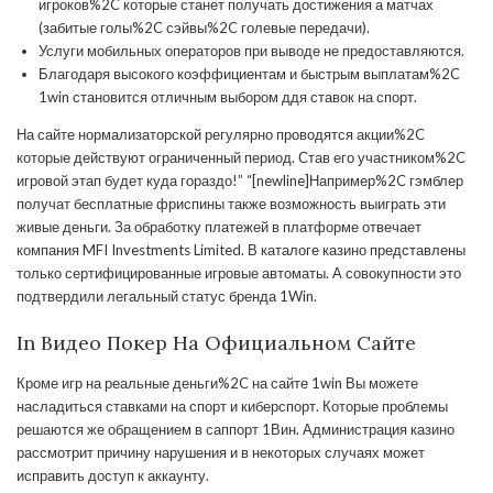
игроков%2C которые станет получать достижения а матчах
(забитые голы%2C сэйвы%2C голевые передачи).
Услуги мобильных операторов при выводе не предоставляются.
Благодаря высокого коэффициентам и быстрым выплатам%2C
1win становится отличным выбором ддя ставок на спорт.
На сайте нормализаторской регулярно проводятся акции%2C
которые действуют ограниченный период. Став его участником%2C
игровой этап будет куда гораздо!” “[newline]Например%2C гэмблер
получат бесплатные фриспины также возможность выиграть эти
живые деньги. За обработку платежей в платформе отвечает
компания MFI Investments Limited. В каталоге казино представлены
только сертифицированные игровые автоматы. А совокупности это
подтвердили легальный статус бренда 1Win.
In Видео Покер На Официальном Сайте
Кроме игр на реальные деньги%2C на сайте 1win Вы можете
насладиться ставками на спорт и киберспорт. Которые проблемы
решаются же обращением в саппорт 1Вин. Администрация казино
рассмотрит причину нарушения и в некоторых случаях может
исправить доступ к аккаунту.