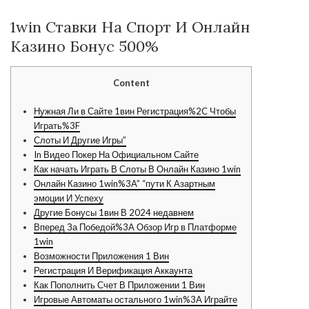
1win Ставки На Спорт И Онлайн
Казино Бонус 500%
Content
Нужная Ли в Сайте 1вин Регистрация%2C Чтобы
Играть%3F
Слоты И Другие Игры”
In Видео Покер На Официальном Сайте
Как начать Играть В Слоты В Онлайн Казино 1win
Онлайн Казино 1win%3A” “пути К Азартным
эмоции И Успеху
Другие Бонусы 1вин В 2024 недавнем
Вперед За Победой%3A Обзор Игр в Платформе
1win
Возможности Приложения 1 Вин
Регистрация И Верификация Аккаунта
Как Пополнить Счет В Приложении 1 Вин
Игровые Автоматы остального 1win%3A Играйте