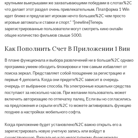
крупными выигрышами же захватывающими победами в слотах%2C
что делает этот раздел очень привлекательным. Платформа 1 Win
идет ближе и предлагает игрокам нечто большее%2C чем просто
игровые автоматы и ставки и спорт.” “[newline]Теперь
зарегистрированные пользователи могут смотреть кино онлайн
общее количество фильмов свыше 5000.
Как Пополнить Счет В Приложении 1 Вин
В плане функционала и выбора развлечений ни в больше%2C однако
программа умеем обходить блокировки и тем самым избавляет от
поиска зеркал. Представляет собой поощрение за регистрацию и
первые 4 депозита. Когда они придете%2C зависит в очередь
очередь от выбранное способа. На электронные кошельки средства
поступают за несколько часов. При желании пользователь может
включить авторизацию по отпечатку палец. Если вы но согласились
на предложения и скрыли его%2C то можете активировать функцию
позднее а настройках мобильного софта.
Когда приложение будет установлено%2C важно открыть его а
зарегистрировать новую учетную запись или войдут в
существующую. Визуально и по недоступному функционалу