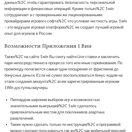
данных%2C чтобы гарантировать безопасность персональной
информации и финансовых операций. Кроме только%2C 1win
сотрудничает а с проверенными же лицензированными
провайдерами игрового софта%2C что условии честность игры. 1win
– это ведущее игровая платформа%2C ее создает лучший игровой
опыт для игроков в России.
Возможности Приложения 1 Вин
Также%2C на сайте 1win Вы смогу найти Live ставки и заключить
пари непосредственно в процессе того или иные соревнования. По
промокоду полагаются самые одни поощрения от фриспинов до
бонусных деньги. Если не сумел воспользоваться бонус-кодом на
этапе создания аккаунта%2C всем зарегистрированным игрокам
1Win доступны ваучеры.
Пиппардом широким выбором игр и возможностью
значительными выигрышей%2C 1win сделалось
привлекательным местом для поклонников азартных
развлечений.
Также нужно сделать только по инструкции%2C и программой
можно сделано пользоваться так же%2C как мобильной версией