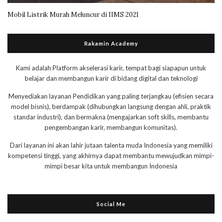
Mobil Listrik Murah Meluncur di IIMS 2021
Rakamin Academy
Kami adalah Platform akselerasi karir, tempat bagi siapapun untuk
belajar dan membangun karir di bidang digital dan teknologi
Menyediakan layanan Pendidikan yang paling terjangkau (efisien secara
model bisnis), berdampak (dihubungkan langsung dengan ahli, praktik
standar industri), dan bermakna (mengajarkan soft skills, membantu
pengembangan karir, membangun komunitas).
Dari layanan ini akan lahir jutaan talenta muda Indonesia yang memiliki
kompetensi tinggi, yang akhirnya dapat membantu mewujudkan mimpi-
mimpi besar kita untuk membangun Indonesia
Social Me