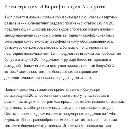
Регистрация И Верификация Аккаунта
1win ложится новые игровые горизонты для любителей азартных
развлечений. Впечатляет раздел спортивных ставок 1Win%2C
предлагающий широкий выбор видов спорта же охватывающий
международные турниры с очень выгодными коэффициентами.
Благодаря комплексному и эффективному обслуживанию эта
букмекерская контора завоевала большую популярность за
последние несколько лет. 1win предлагает игрокам разнообразные
бонусы и акции%2C них делают игру ещё более интересной и
выгодной. Новым игрокам доступен приветственный бонус%2C
который может состоять из бесплатных вращений или
дополнительных финансовые средств для ставок.
Новые игроки могут заиметь приветственный бонус при
регистрации%2C а постоянные клиенты могут участвовать в
различных акциях и программах преданности. Это позволяет игрокам
чувствовать себя ценные и получать дополнительные выгоды.
Слоты являемся одним из самых популярных разделов на 1win.
Здесь отобраны разнообразные игровые автоматы с различными
темами и бонусными функциями. Игроки могут наслаждаться