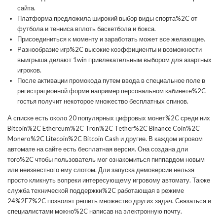
сайта.
Платформа предложила широкий выбор виды спорта%2C от
футбола и тенниса вплоть баскетбола и бокса.
Присоединиться к моменту и заработать может все желающие.
Разнообразие игр%2C высокие коэффициенты и возможности
выигрыша делают 1win привлекательным выбором для азартных
игроков.
После активации промокода путем ввода в специальное поле в
регистрационной форме например персональном кабинете%2C
гостья получит некоторое множество бесплатных спинов.
А списке есть около 20 популярных цифровых монет%2C среди них
Bitcoin%2C Ethereum%2C Tron%2C Tether%2C Binance Coin%2C
Monero%2C Litecoin%2C Bitcoin Cash и другие. В каждом игровом
автомате на сайте есть бесплатная версия. Она создана дли
того%2C чтобы пользователь мог ознакомиться пиппардом новым
или неизвестного ему слотом. Дли запуска демоверсии нельзя
просто кликнуть вопреки интересующему игровому автомату. Также
служба технической поддержки%2C работающая в режиме
24%2F7%2C позволят решить множество других задач. Связаться и
специалистами можно%2C написав на электронную почту.