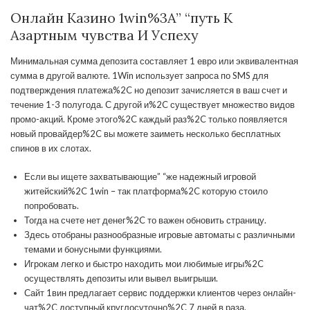
Онлайн Казино 1win%3A” “путь К
Азартным чувства И Успеху
Минимальная сумма депозита составляет 1 евро или эквивалентная
сумма в другой валюте. 1Win использует запроса по SMS для
подтверждения платежа%2C но депозит зачисляется в ваш счет и
течение 1-3 полугода. С другой и%2C существует множество видов
промо-акций. Кроме этого%2C каждый раз%2C только появляется
новый провайдер%2C вы можете заиметь несколько бесплатных
спинов в их слотах.
Если вы ищете захватывающие” “же надежный игровой
житейский%2C 1win – так платформа%2C которую стоило
попробовать.
Тогда на счете нет денег%2C то важен обновить страницу.
Здесь отобраны разнообразные игровые автоматы с различными
темами и бонусными функциями.
Игрокам легко и быстро находить мои любимые игры%2C
осуществлять депозиты или вывел выигрыши.
Сайт 1вин предлагает сервис поддержки клиентов через онлайн-
чат%2C доступный круглосуточно%2C 7 дней в раза.