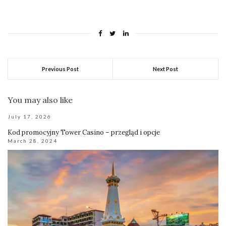
Previous Post
Next Post
You may also like
July 17, 2026
Kod promocyjny Tower Casino – przegląd i opcje
March 28, 2024