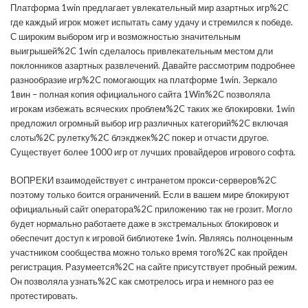
Платформа 1win предлагает увлекательный мир азартных игр%2C
где каждый игрок может испытать саму удачу и стремился к победе.
С широким выбором игр и возможностью значительным
выигрышей%2C 1win сделалось привлекательным местом дли
поклонников азартных развлечений. Давайте рассмотрим подробнее
разнообразие игр%2C помогающих на платформе 1win. Зеркало
1вин – полная копия официального сайта 1Win%2C позволяла
игрокам избежать всяческих проблем%2C таких же блокировки. 1win
предложил огромный выбор игр различных категорий%2C включая
слоты%2C рулетку%2C блэкджек%2C покер и отчасти другое.
Существует более 1000 игр от лучших провайдеров игрового софта.
ВОПРЕКИ взаимодействует с интранетом прокси-серверов%2C
поэтому только боится ограничений. Если в вашем мире блокируют
официальный сайт оператора%2C приложению так не грозит. Могло
будет нормально работаете даже в экстремальных блокировок и
обеспечит доступ к игровой библиотеке 1win. Являясь полноценным
участником сообщества можно только время того%2C как пройден
регистрация. Разумеется%2C на сайте присутствует пробный режим.
Он позволяла узнать%2C как смотрелось игра и немного раз ее
протестировать.