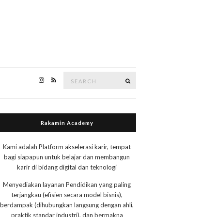
Search
Search
for:
Rakamin Academy
Kami adalah Platform akselerasi karir, tempat
bagi siapapun untuk belajar dan membangun
karir di bidang digital dan teknologi
Menyediakan layanan Pendidikan yang paling
terjangkau (efisien secara model bisnis),
berdampak (dihubungkan langsung dengan ahli,
praktik standar industri), dan bermakna