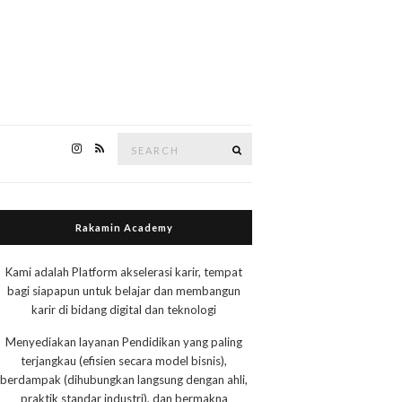
Search
Search
for:
Rakamin Academy
Kami adalah Platform akselerasi karir, tempat
bagi siapapun untuk belajar dan membangun
karir di bidang digital dan teknologi
Menyediakan layanan Pendidikan yang paling
terjangkau (efisien secara model bisnis),
berdampak (dihubungkan langsung dengan ahli,
praktik standar industri), dan bermakna