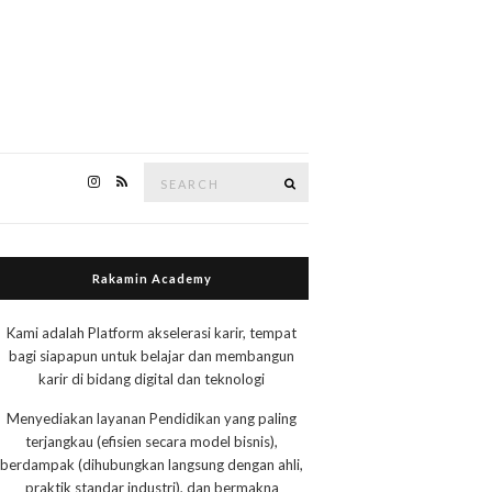
Search
Search
for:
Rakamin Academy
Kami adalah Platform akselerasi karir, tempat
bagi siapapun untuk belajar dan membangun
karir di bidang digital dan teknologi
Menyediakan layanan Pendidikan yang paling
terjangkau (efisien secara model bisnis),
berdampak (dihubungkan langsung dengan ahli,
praktik standar industri), dan bermakna