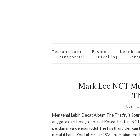
Tentang Kami
Fashion
Kesehat
Transportasi
Travelling
Kont
Mark Lee NCT Mul
Th
April 
Mengenal Lebih Dekat Album The Firstfruit So
anggota dari boy group asal Korea Selatan, NCT, 
perdananya dengan judul The Firstfruit, dengan
melalui kanal YouTube resmi SM Entertainment. D