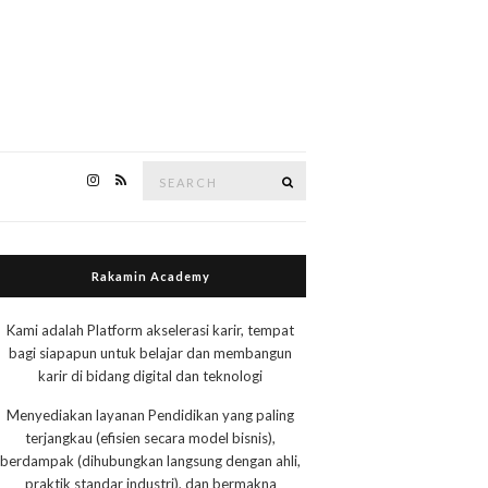
Search
Search
for:
Rakamin Academy
Kami adalah Platform akselerasi karir, tempat
bagi siapapun untuk belajar dan membangun
karir di bidang digital dan teknologi
Menyediakan layanan Pendidikan yang paling
terjangkau (efisien secara model bisnis),
berdampak (dihubungkan langsung dengan ahli,
praktik standar industri), dan bermakna