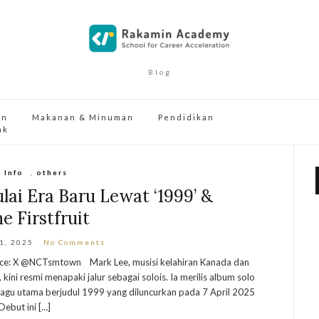
Blog
an
Makanan & Minuman
Pendidikan
ak
Info
,
others
ai Era Baru Lewat ‘1999’ &
e Firstfruit
11, 2025
No Comments
urce: X @NCTsmtown Mark Lee, musisi kelahiran Kanada dan
kini resmi menapaki jalur sebagai solois. Ia merilis album solo
 lagu utama berjudul 1999 yang diluncurkan pada 7 April 2025
ebut ini […]