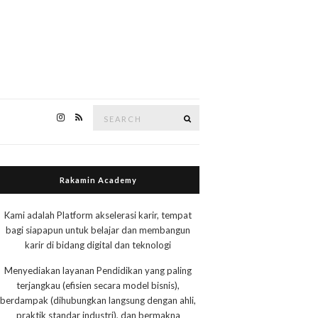
Search
Search
for:
Rakamin Academy
Kami adalah Platform akselerasi karir, tempat
bagi siapapun untuk belajar dan membangun
karir di bidang digital dan teknologi
Menyediakan layanan Pendidikan yang paling
terjangkau (efisien secara model bisnis),
berdampak (dihubungkan langsung dengan ahli,
praktik standar industri), dan bermakna