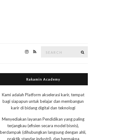
Search
Search
for:
Rakamin Academy
Kami adalah Platform akselerasi karir, tempat
bagi siapapun untuk belajar dan membangun
karir di bidang digital dan teknologi
Menyediakan layanan Pendidikan yang paling
terjangkau (efisien secara model bisnis),
berdampak (dihubungkan langsung dengan ahli,
praktik standar industri), dan bermakna