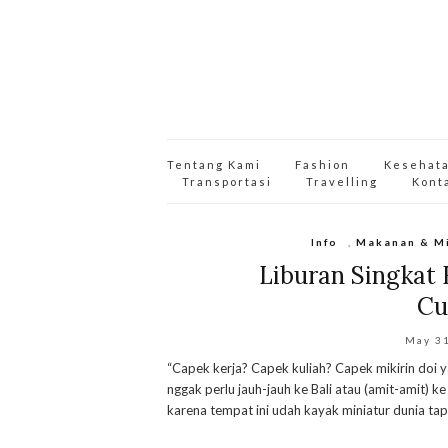
Tentang Kami
Fashion
Kesehat
Transportasi
Travelling
Kont
Info
,
Makanan & M
Liburan Singkat 
Cu
May 3
“Capek kerja? Capek kuliah? Capek mikirin doi y
nggak perlu jauh-jauh ke Bali atau (amit-amit) ke
karena tempat ini udah kayak miniatur dunia tapi 