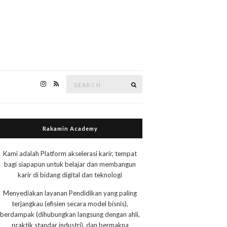
Search
Search
for:
Rakamin Academy
Kami adalah Platform akselerasi karir, tempat
bagi siapapun untuk belajar dan membangun
karir di bidang digital dan teknologi
Menyediakan layanan Pendidikan yang paling
terjangkau (efisien secara model bisnis),
berdampak (dihubungkan langsung dengan ahli,
praktik standar industri), dan bermakna