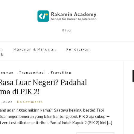
Blog
an
Makanan & Minuman
Pendidikan
ak
inuman
,
Transportasi
,
Travelling
Rasa Luar Negeri? Padahal
ma di PIK 2!
1, 2025
No Comments
ang udah nggak mikirin kamu?” Saatnya healing, bestie! Tapi
 luar negeri beneran yang bikin kantong jebol. PIK 2 aja cukup —
versi estetik dan anti-ribet. Pantai Indah Kapuk 2 (PIK 2) kini […]