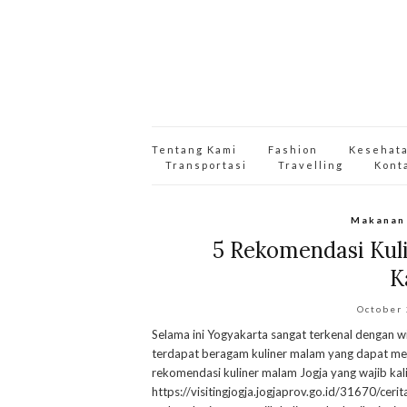
Tentang Kami
Fashion
Kesehat
Transportasi
Travelling
Kont
Makanan
5 Rekomendasi Kul
K
October
Selama ini Yogyakarta sangat terkenal dengan wi
terdapat beragam kuliner malam yang dapat menj
rekomendasi kuliner malam Jogja yang wajib ka
https://visitingjogja.jogjaprov.go.id/31670/ceri