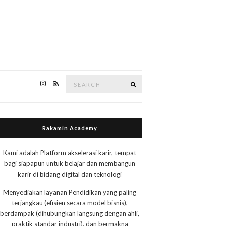
Search
Search
for:
Rakamin Academy
Kami adalah Platform akselerasi karir, tempat
bagi siapapun untuk belajar dan membangun
karir di bidang digital dan teknologi
Menyediakan layanan Pendidikan yang paling
terjangkau (efisien secara model bisnis),
berdampak (dihubungkan langsung dengan ahli,
praktik standar industri), dan bermakna