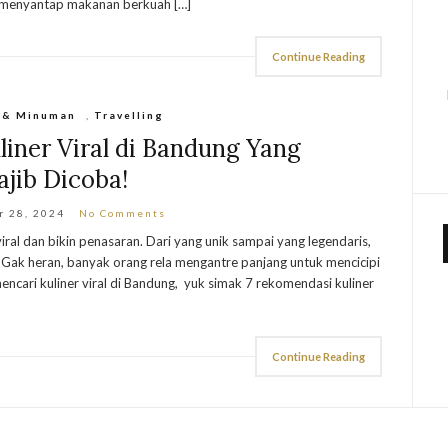
in menyantap makanan berkuah […]
Continue Reading
 & Minuman
,
Travelling
iner Viral di Bandung Yang
jib Dicoba!
r 28, 2024
No Comments
ral dan bikin penasaran. Dari yang unik sampai yang legendaris,
r. Gak heran, banyak orang rela mengantre panjang untuk mencicipi
encari kuliner viral di Bandung, yuk simak 7 rekomendasi kuliner
Continue Reading