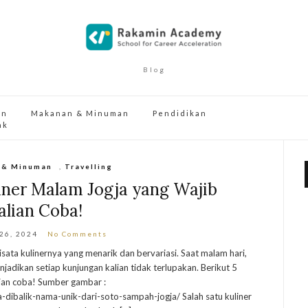
Blog
an
Makanan & Minuman
Pendidikan
ak
 & Minuman
,
Travelling
iner Malam Jogja yang Wajib
alian Coba!
 26, 2024
No Comments
sata kulinernya yang menarik dan bervariasi. Saat malam hari,
adikan setiap kunjungan kalian tidak terlupakan. Berikut 5
lian coba! Sumber gambar :
ta-dibalik-nama-unik-dari-soto-sampah-jogja/ Salah satu kuliner