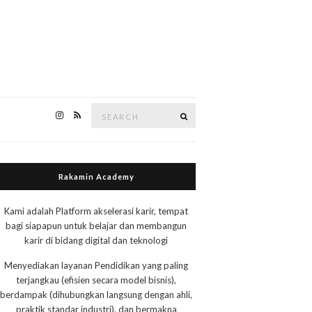
Search
Search
for:
Rakamin Academy
Kami adalah Platform akselerasi karir, tempat
bagi siapapun untuk belajar dan membangun
karir di bidang digital dan teknologi
Menyediakan layanan Pendidikan yang paling
terjangkau (efisien secara model bisnis),
berdampak (dihubungkan langsung dengan ahli,
praktik standar industri), dan bermakna