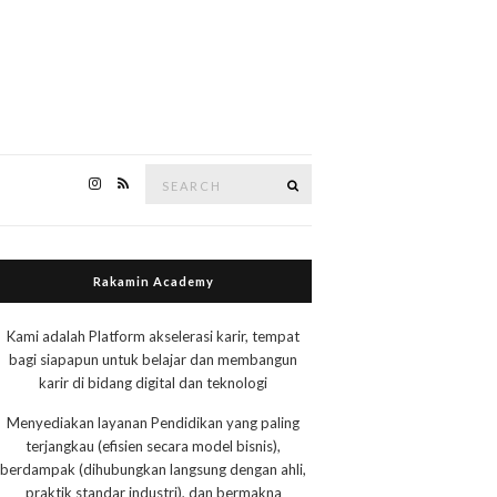
Search
Search
for:
Rakamin Academy
Kami adalah Platform akselerasi karir, tempat
bagi siapapun untuk belajar dan membangun
karir di bidang digital dan teknologi
Menyediakan layanan Pendidikan yang paling
terjangkau (efisien secara model bisnis),
berdampak (dihubungkan langsung dengan ahli,
praktik standar industri), dan bermakna