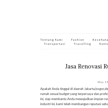
Tentang Kami
Fashion
Kesehat
Transportasi
Travelling
Kont
Jasa Renovasi 
May 1
Apakah Anda tinggal di daerah Jakarta,bogor,d
rumah sesuai budget yang terpercaya dan profes
ini, siap membantu Anda mewujudkan impian ru
industri ini, kami telah membangun reputasi seb