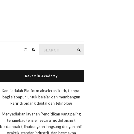
Search
Search
for:
Rakamin Academy
Kami adalah Platform akselerasi karir, tempat
bagi siapapun untuk belajar dan membangun
karir di bidang digital dan teknologi
Menyediakan layanan Pendidikan yang paling
terjangkau (efisien secara model bisnis),
berdampak (dihubungkan langsung dengan ahli,
praktik standar industri), dan bermakna