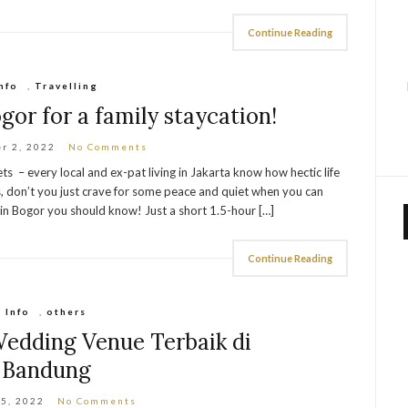
Continue Reading
nfo
,
Travelling
ogor for a family staycation!
r 2, 2022
No Comments
eets – every local and ex-pat living in Jakarta know how hectic life
es, don’t you just crave for some peace and quiet when you can
 in Bogor you should know! Just a short 1.5-hour […]
Continue Reading
Info
,
others
edding Venue Terbaik di
Bandung
 5, 2022
No Comments