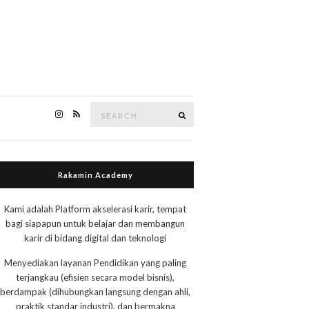
Search
Search
for:
Rakamin Academy
Kami adalah Platform akselerasi karir, tempat
bagi siapapun untuk belajar dan membangun
karir di bidang digital dan teknologi
Menyediakan layanan Pendidikan yang paling
terjangkau (efisien secara model bisnis),
berdampak (dihubungkan langsung dengan ahli,
praktik standar industri), dan bermakna