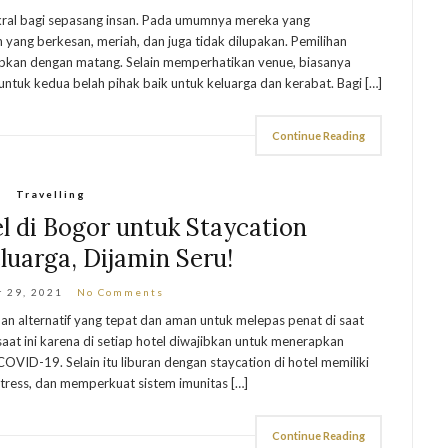
akral bagi sepasang insan. Pada umumnya mereka yang
ang berkesan, meriah, dan juga tidak dilupakan. Pemilihan
iapkan dengan matang. Selain memperhatikan venue, biasanya
tuk kedua belah pihak baik untuk keluarga dan kerabat. Bagi […]
Continue Reading
Travelling
 di Bogor untuk Staycation
uarga, Dijamin Seru!
 29, 2021
No Comments
ihan alternatif yang tepat dan aman untuk melepas penat di saat
t ini karena di setiap hotel diwajibkan untuk menerapkan
VID-19. Selain itu liburan dengan staycation di hotel memiliki
tress, dan memperkuat sistem imunitas […]
Continue Reading