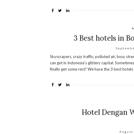
I
3 Best hotels in B
Septembe
Skyscrapers, crazy traffic, polluted air, busy str
can get in Indonesia’s glittery capital. Sometim
finally get some rest? We have the 3 best hotels
Hotel Dengan W
August