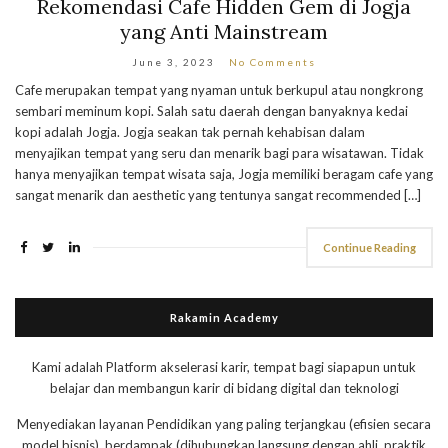
Rekomendasi Cafe Hidden Gem di Jogja
yang Anti Mainstream
June 3, 2023
No Comments
Cafe merupakan tempat yang nyaman untuk berkupul atau nongkrong
sembari meminum kopi. Salah satu daerah dengan banyaknya kedai
kopi adalah Jogja. Jogja seakan tak pernah kehabisan dalam
menyajikan tempat yang seru dan menarik bagi para wisatawan. Tidak
hanya menyajikan tempat wisata saja, Jogja memiliki beragam cafe yang
sangat menarik dan aesthetic yang tentunya sangat recommended […]
Continue Reading
Rakamin Academy
Kami adalah Platform akselerasi karir, tempat bagi siapapun untuk
belajar dan membangun karir di bidang digital dan teknologi
Menyediakan layanan Pendidikan yang paling terjangkau (efisien secara
model bisnis), berdampak (dihubungkan langsung dengan ahli, praktik