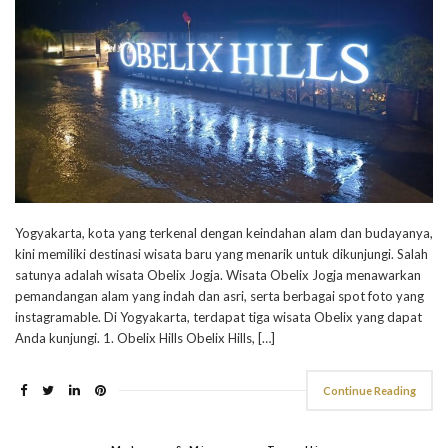
Yogyakarta, kota yang terkenal dengan keindahan alam dan budayanya,
kini memiliki destinasi wisata baru yang menarik untuk dikunjungi. Salah
satunya adalah wisata Obelix Jogja. Wisata Obelix Jogja menawarkan
pemandangan alam yang indah dan asri, serta berbagai spot foto yang
instagramable. Di Yogyakarta, terdapat tiga wisata Obelix yang dapat
Anda kunjungi. 1. Obelix Hills Obelix Hills, […]
Continue Reading