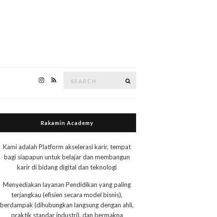
Search
Search
for:
Rakamin Academy
Kami adalah Platform akselerasi karir, tempat
bagi siapapun untuk belajar dan membangun
karir di bidang digital dan teknologi
Menyediakan layanan Pendidikan yang paling
terjangkau (efisien secara model bisnis),
berdampak (dihubungkan langsung dengan ahli,
praktik standar industri), dan bermakna