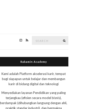
Search
Search
for:
Rakamin Academy
Kami adalah Platform akselerasi karir, tempat
bagi siapapun untuk belajar dan membangun
karir di bidang digital dan teknologi
Menyediakan layanan Pendidikan yang paling
terjangkau (efisien secara model bisnis),
berdampak (dihubungkan langsung dengan ahli,
praktik standar industri), dan bermakna