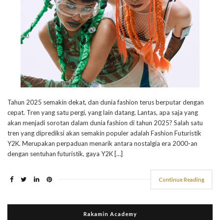
Tahun 2025 semakin dekat, dan dunia fashion terus berputar dengan
cepat. Tren yang satu pergi, yang lain datang. Lantas, apa saja yang
akan menjadi sorotan dalam dunia fashion di tahun 2025? Salah satu
tren yang diprediksi akan semakin populer adalah Fashion Futuristik
Y2K. Merupakan perpaduan menarik antara nostalgia era 2000-an
dengan sentuhan futuristik, gaya Y2K […]
Continue Reading
Rakamin Academy