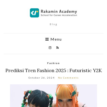
Blog
Menu
Fashion
Prediksi Tren Fashion 2025 : Futuristic Y2K
October 26, 2024
No Comments