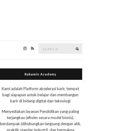
Search
Search
for:
Rakamin Academy
Kami adalah Platform akselerasi karir, tempat
bagi siapapun untuk belajar dan membangun
karir di bidang digital dan teknologi
Menyediakan layanan Pendidikan yang paling
terjangkau (efisien secara model bisnis),
berdampak (dihubungkan langsung dengan ahli,
praktik standar industri), dan bermakna