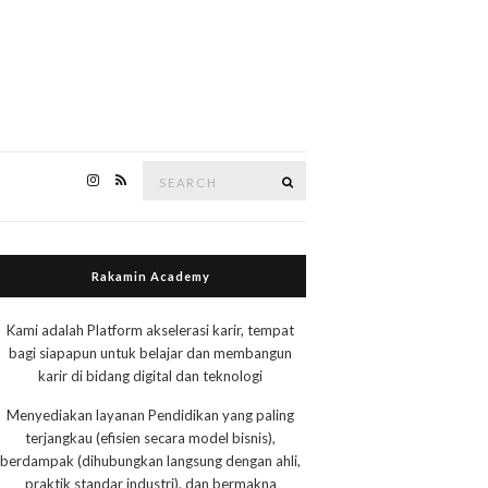
Search
Search
for:
Rakamin Academy
Kami adalah Platform akselerasi karir, tempat
bagi siapapun untuk belajar dan membangun
karir di bidang digital dan teknologi
Menyediakan layanan Pendidikan yang paling
terjangkau (efisien secara model bisnis),
berdampak (dihubungkan langsung dengan ahli,
praktik standar industri), dan bermakna