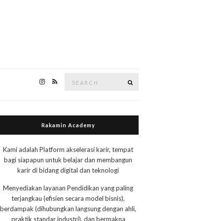
Search
Search
for:
Rakamin Academy
Kami adalah Platform akselerasi karir, tempat
bagi siapapun untuk belajar dan membangun
karir di bidang digital dan teknologi
Menyediakan layanan Pendidikan yang paling
terjangkau (efisien secara model bisnis),
berdampak (dihubungkan langsung dengan ahli,
praktik standar industri), dan bermakna